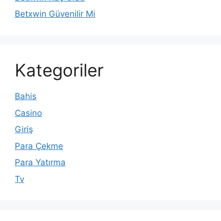
Betxwin Güvenilir Mi
Kategoriler
Bahis
Casino
Giriş
Para Çekme
Para Yatırma
Tv