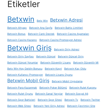
Etiketler
Betxwin
Betxwin Adresi
Betx Win
Betxwin Altyapı
Betxwin Ana Sayfa
Betxwin Bahis Limitleri
Betxwin Bonus
Betxwin Canlı Destek
Betxwin Casino Aşamaları
Betxwin Casino Kazancı
Betxwin Casino Promosyon Adresi
Betxwin Giriş
Betxwin Giriş Adresi
Betxwin Giriş Sayfası
Betxwin Güncel
Betxwin Güncel Giriş
Betxwin Güncel Yorumlar
Betxwin Güvenilir Lisans
Betxwin Güvenilir Mi
Betx Win Hoş Geldin Bonusu
Betxwin Kayıt
Betxwin Kaç Oldu
Betxwin Kullanıcı Promosyon
Betxwin Lisans Oyunu
Betxwin Mobil Giriş
Betxwin Mobil Uygulama
Betxwin Para Kazanmak
Betxwin Poker Bölümü
Betxwin Rulet Kuponu
Betxwin Rulet Oyunu
Betxwin Sanal Yarışlar
Betxwin Sosyal Ağ
Betxwin Spor Bahisleri
Betxwin Spor Sitesi
Betxwin Tv
Betxwin Twitter
Betxwin Web Sitesi
Betxwin Yeni Giriş Adresi
Betxwin Çevrimiçi Site