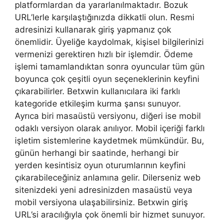
platformlardan da yararlanılmaktadır. Bozuk
URL’lerle karşılaştığınızda dikkatli olun. Resmi
adresinizi kullanarak giriş yapmanız çok
önemlidir. Üyeliğe kaydolmak, kişisel bilgilerinizi
vermenizi gerektiren hızlı bir işlemdir. Ödeme
işlemi tamamlandıktan sonra oyuncular tüm gün
boyunca çok çeşitli oyun seçeneklerinin keyfini
çıkarabilirler. Betxwin kullanıcılara iki farklı
kategoride etkileşim kurma şansı sunuyor.
Ayrıca biri masaüstü versiyonu, diğeri ise mobil
odaklı versiyon olarak anılıyor. Mobil içeriği farklı
işletim sistemlerine kaydetmek mümkündür. Bu,
günün herhangi bir saatinde, herhangi bir
yerden kesintisiz oyun oturumlarının keyfini
çıkarabileceğiniz anlamına gelir. Dilerseniz web
sitenizdeki yeni adresinizden masaüstü veya
mobil versiyona ulaşabilirsiniz. Betxwin giriş
URL’si aracılığıyla çok önemli bir hizmet sunuyor.