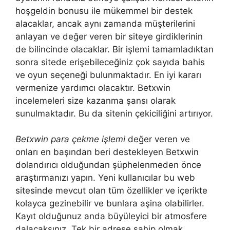
hoşgeldin bonusu ile mükemmel bir destek
alacaklar, ancak aynı zamanda müşterilerini
anlayan ve değer veren bir siteye girdiklerinin
de bilincinde olacaklar. Bir işlemi tamamladıktan
sonra sitede erişebileceğiniz çok sayıda bahis
ve oyun seçeneği bulunmaktadır. En iyi kararı
vermenize yardımcı olacaktır. Betxwin
incelemeleri size kazanma şansı olarak
sunulmaktadır. Bu da sitenin çekiciliğini artırıyor.
Betxwin para çekme işlemi
değer veren ve
onları en başından beri destekleyen Betxwin
dolandırıcı olduğundan şüphelenmeden önce
araştırmanızı yapın. Yeni kullanıcılar bu web
sitesinde mevcut olan tüm özellikler ve içerikte
kolayca gezinebilir ve bunlara aşina olabilirler.
Kayıt olduğunuz anda büyüleyici bir atmosfere
dalacaksınız. Tek bir adrese sahip olmak,