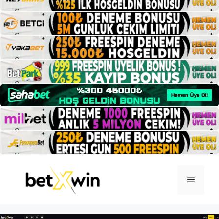
İçeriğe
atla
Menü