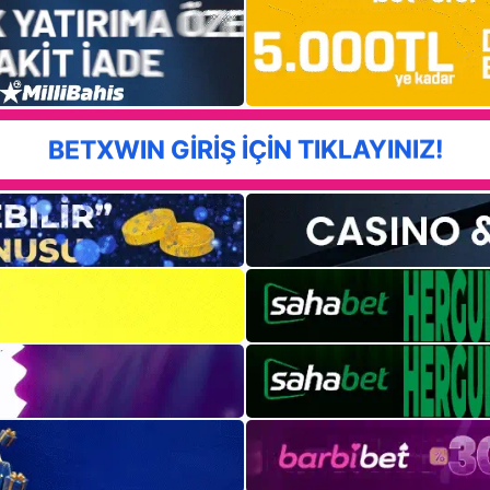
BETXWIN GİRİŞ İÇİN TIKLAYINIZ!