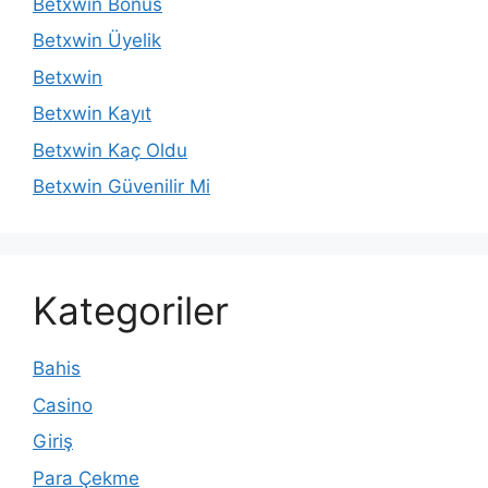
Betxwin Bonus
Betxwin Üyelik
Betxwin
Betxwin Kayıt
Betxwin Kaç Oldu
Betxwin Güvenilir Mi
Kategoriler
Bahis
Casino
Giriş
Para Çekme