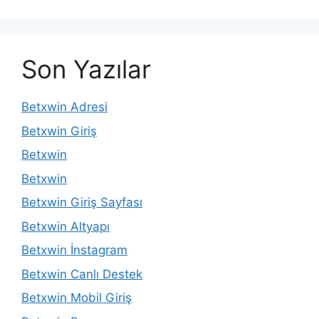
Son Yazılar
Betxwin Adresi
Betxwin Giriş
Betxwin
Betxwin
Betxwin Giriş Sayfası
Betxwin Altyapı
Betxwin İnstagram
Betxwin Canlı Destek
Betxwin Mobil Giriş