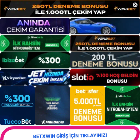
×
BETXWIN GİRİŞ İÇİN TIKLAYINIZ!