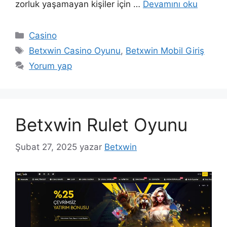
zorluk yaşamayan kişiler için …
Devamını oku
Kategoriler
Casino
Etiketler
Betxwin Casino Oyunu
,
Betxwin Mobil Giriş
Yorum yap
Betxwin Rulet Oyunu
Şubat 27, 2025
yazar
Betxwin