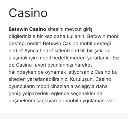
Casino
Betxwin Casino
sitesini mevcut giriş
bilgilerinizle bir kez daha kullanın. Betxwin mobil
desteği nedir? Betxwin Casino mobil desteği
nedir? Ayrıca hedef kitlenize etkili bir şekilde
ulaşmak için mobil hedeflemeden yararlanın. Siz
de Casino favori oyunlarınızı hareket
halindeyken de oynamak istiyorsanız Casino bu
siteden yararlanabilirsiniz. Kuruluşun, Casino
oyuncuların mobil cihazları aracılığıyla daha
geniş yelpazedeki eğlence seçeneklerine
erişmelerini sağlayan bir mobil uygulaması var.