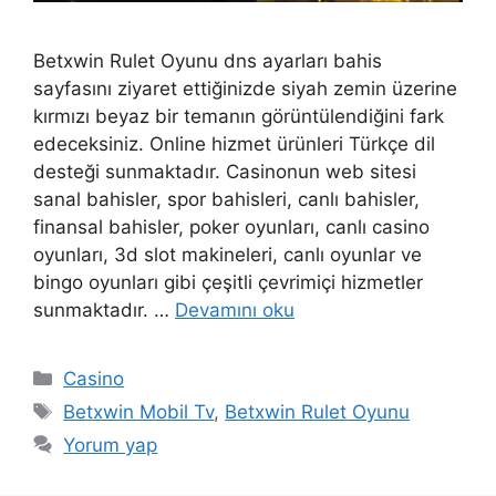
Betxwin Rulet Oyunu dns ayarları bahis
sayfasını ziyaret ettiğinizde siyah zemin üzerine
kırmızı beyaz bir temanın görüntülendiğini fark
edeceksiniz. Online hizmet ürünleri Türkçe dil
desteği sunmaktadır. Casinonun web sitesi
sanal bahisler, spor bahisleri, canlı bahisler,
finansal bahisler, poker oyunları, canlı casino
oyunları, 3d slot makineleri, canlı oyunlar ve
bingo oyunları gibi çeşitli çevrimiçi hizmetler
sunmaktadır. …
Devamını oku
Kategoriler
Casino
Etiketler
Betxwin Mobil Tv
,
Betxwin Rulet Oyunu
Yorum yap