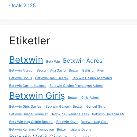
Ocak 2025
Etiketler
Betxwin
Betxwin Adresi
Betx Win
Betxwin Altyapı
Betxwin Ana Sayfa
Betxwin Bahis Limitleri
Betxwin Bonus
Betxwin Canlı Destek
Betxwin Casino Aşamaları
Betxwin Casino Kazancı
Betxwin Casino Promosyon Adresi
Betxwin Giriş
Betxwin Giriş Adresi
Betxwin Giriş Sayfası
Betxwin Güncel
Betxwin Güncel Giriş
Betxwin Güncel Yorumlar
Betxwin Güvenilir Lisans
Betxwin Güvenilir Mi
Betx Win Hoş Geldin Bonusu
Betxwin Kayıt
Betxwin Kaç Oldu
Betxwin Kullanıcı Promosyon
Betxwin Lisans Oyunu
Betxwin Mobil Giriş