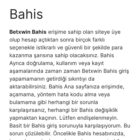
Bahis
Betxwin Bahis
erişime sahip olan siteye üye
olup hesap açtıktan sonra birçok farklı
seçenekle istikrarlı ve güvenli bir şekilde para
kazanma şansına sahip olacaksınız. Bahis
Ayrıca doğrulama, kullanım veya kayıt
aşamalarında zaman zaman Betxwin Bahis giriş
yapamamanın getirdiği sıkıntıyı da
aktarabilirsiniz. Bahis Ana sayfanıza erişimde,
açamama, yöntem hata kodu alma veya
bulamama gibi herhangi bir sorunla
karşılaşırsanız, herhangi bir Bahis değişiklik
yapmaktan kaçının. Lütfen endişelenmeyin.
Basit bir Bahis giriş sorunuyla karşılaşıyorum. Bu
sorun çözülebilir. Öncelikle Bahis hesabınızda,