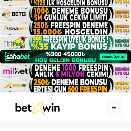
İçeriğe
atla
Menü