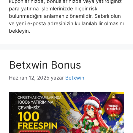
kuponlarınızda, bonuslarınızda veya yatırdığınız
para yatırma işlemlerinizde hiçbir risk
bulunmadığını anlamanız önemlidir. Sabırlı olun
ve yeni e-posta adresinizin kullanılabilir olmasını
bekleyin.
Betxwin Bonus
Haziran 12, 2025
yazar
Betxwin