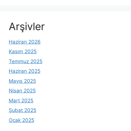
Arşivler
Haziran 2026
Kasım 2025
Temmuz 2025
Haziran 2025
Mayıs 2025
Nisan 2025
Mart 2025
Şubat 2025
Ocak 2025