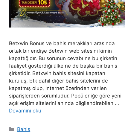
Betxwin Bonus ve bahis meraklıları arasında
ortak bir endişe Betxwin web sitesini kimin
kapattığıdır. Bu sorunun cevabı ne bu şirketin
faaliyet gösterdiği ülke ne de başka bir bahis
şirketidir. Betxwin bahis sitesini kapatan
kuruluş, btk dahil diğer bahis sitelerini de
kapatmış olup, internet üzerinden verilen
siparişlerden sorumludur. Popülerliğe göre yeni
açık erişim sitelerini anında bilgilendirebilen …
Devamını oku
Kategoriler
Bahis