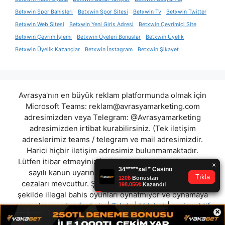
Betxwin Spor Bahisleri
Betxwin Spor Sitesi
Betxwin Tv
Betxwin Twitter
Betxwin Web Sitesi
Betxwin Yeni Giriş Adresi
Betxwin Çevrimiçi Site
Betxwin Çevrim İşlemi
Betxwin Üyeleri Bonuslar
Betxwin Üyelik
Betxwin Üyelik Kazançlar
Betxwin İnstagram
Betxwin Şikayet
Avrasya'nın en büyük reklam platformunda olmak için
Microsoft Teams:
reklam@avrasyamarketing.com
adresimizden veya Telegram: @Avrasyamarketing
adresimizden irtibat kurabilirsiniz. (Tek iletişim
adreslerimiz teams / telegram ve mail adresimizdir.
Harici hiçbir iletişim adresimiz bulunmamaktadır.
Lütfen itibar etmeyiniz.) Türkiye yasalarına göre 7258
sayılı kanun uyarınca yasa dışı bahis oynamanın
cezaları mevcuttur. Şu an bulunduğunuz site hiç bir
şekilde illegal bahis oyunları oynatmıyor ve oynamaya
aracı olmuyordur.
festwin
|
7slots
|
kktcbet
|
casinoaktif
×
|
casinomhub
|
betdede
|
baymavi
|
moronicasino
"