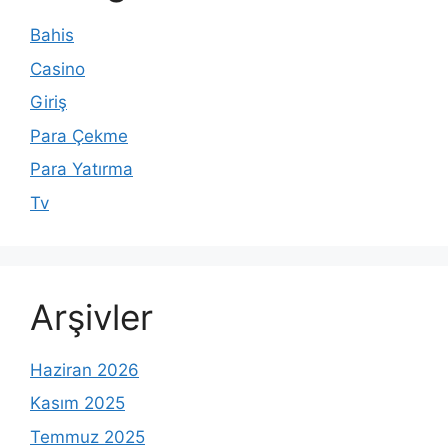
Bahis
Casino
Giriş
Para Çekme
Para Yatırma
Tv
Arşivler
Haziran 2026
Kasım 2025
Temmuz 2025