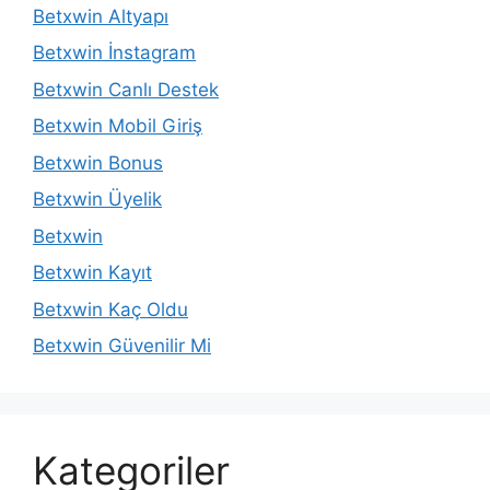
Betxwin Altyapı
Betxwin İnstagram
Betxwin Canlı Destek
Betxwin Mobil Giriş
Betxwin Bonus
Betxwin Üyelik
Betxwin
Betxwin Kayıt
Betxwin Kaç Oldu
Betxwin Güvenilir Mi
Kategoriler