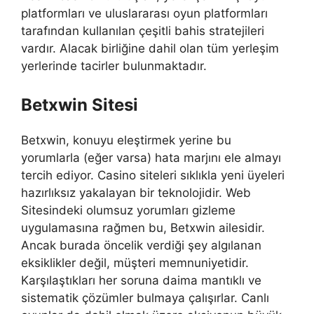
platformları ve uluslararası oyun platformları
tarafından kullanılan çeşitli bahis stratejileri
vardır. Alacak birliğine dahil olan tüm yerleşim
yerlerinde tacirler bulunmaktadır.
Betxwin Sitesi
Betxwin, konuyu eleştirmek yerine bu
yorumlarla (eğer varsa) hata marjını ele almayı
tercih ediyor. Casino siteleri sıklıkla yeni üyeleri
hazırlıksız yakalayan bir teknolojidir. Web
Sitesindeki olumsuz yorumları gizleme
uygulamasına rağmen bu, Betxwin ailesidir.
Ancak burada öncelik verdiği şey algılanan
eksiklikler değil, müşteri memnuniyetidir.
Karşılaştıkları her soruna daima mantıklı ve
sistematik çözümler bulmaya çalışırlar. Canlı