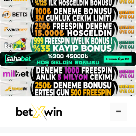
İçeriğe
atla
Menü