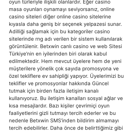
oyun türleriyle ilişkili olanlardır. Eğer casino
masa oyunları oynamayı seviyorsanız, online
casino siteleri diğer online casino sitelerine
kıyasla daha geniş bir seçenek yelpazesi sunar.
Adilliği sağlamak için bu kategoriler casino
sitelerinde rng adı verilen bir sistem kullanılarak
görüntülenir. Betxwin canlı casino ve web Sitesi
Türkiye’nin en iyilerinden biri olarak kabul
edilmektedir. Hem mevcut üyelere hem de yeni
müşterilere yönelik çok sayıda promosyona ve
özel tekliflere ev sahipliği yapıyor. Üyelerimizi bu
teklifler ve promosyonlar hakkında Güncel
tutmak için birden fazla iletişim kanalı
kullanıyoruz. Bu iletişim kanalları sosyal ağlar ve
kısa mesajlardır. Bazı kişiler çevrimiçi oyun
faaliyetlerini gizli tutmayı tercih ederler ve bu
nedenle Betxwin SMS’inden bildirim almamayı
tercih edebilirler. Daha önce de belirttiğimiz gibi