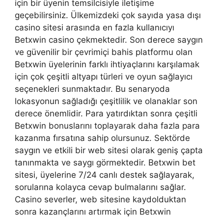
için bir üyenin temsilcisiyle iletişime
geçebilirsiniz. Ülkemizdeki çok sayıda yasa dışı
casino sitesi arasında en fazla kullanıcıyı
Betxwin casino çekmektedir. Son derece saygın
ve güvenilir bir çevrimiçi bahis platformu olan
Betxwin üyelerinin farklı ihtiyaçlarını karşılamak
için çok çeşitli altyapı türleri ve oyun sağlayıcı
seçenekleri sunmaktadır. Bu senaryoda
lokasyonun sağladığı çeşitlilik ve olanaklar son
derece önemlidir. Para yatırdıktan sonra çeşitli
Betxwin bonuslarını toplayarak daha fazla para
kazanma fırsatına sahip olursunuz. Sektörde
saygın ve etkili bir web sitesi olarak geniş çapta
tanınmakta ve saygı görmektedir. Betxwin bet
sitesi, üyelerine 7/24 canlı destek sağlayarak,
sorularına kolayca cevap bulmalarını sağlar.
Casino severler, web sitesine kaydolduktan
sonra kazançlarını artırmak için Betxwin