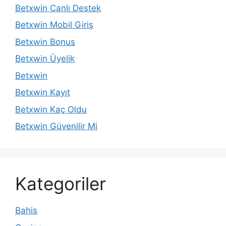
Betxwin Canlı Destek
Betxwin Mobil Giriş
Betxwin Bonus
Betxwin Üyelik
Betxwin
Betxwin Kayıt
Betxwin Kaç Oldu
Betxwin Güvenilir Mi
Kategoriler
Bahis