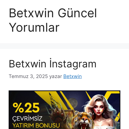
Betxwin Güncel
Yorumlar
Betxwin İnstagram
Temmuz 3, 2025
yazar
Betxwin