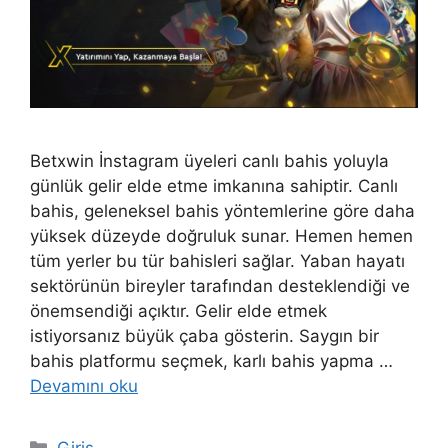
Betxwin İnstagram üyeleri canlı bahis yoluyla
günlük gelir elde etme imkanına sahiptir. Canlı
bahis, geleneksel bahis yöntemlerine göre daha
yüksek düzeyde doğruluk sunar. Hemen hemen
tüm yerler bu tür bahisleri sağlar. Yaban hayatı
sektörünün bireyler tarafından desteklendiği ve
önemsendiği açıktır. Gelir elde etmek
istiyorsanız büyük çaba gösterin. Saygın bir
bahis platformu seçmek, karlı bahis yapma …
Devamını oku
Kategoriler