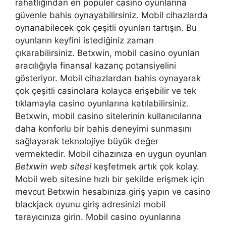
rahatlığından en popüler casino oyunlarına
güvenle bahis oynayabilirsiniz. Mobil cihazlarda
oynanabilecek çok çeşitli oyunları tartışın. Bu
oyunların keyfini istediğiniz zaman
çıkarabilirsiniz. Betxwin, mobil casino oyunları
aracılığıyla finansal kazanç potansiyelini
gösteriyor. Mobil cihazlardan bahis oynayarak
çok çeşitli casinolara kolayca erişebilir ve tek
tıklamayla casino oyunlarına katılabilirsiniz.
Betxwin, mobil casino sitelerinin kullanıcılarına
daha konforlu bir bahis deneyimi sunmasını
sağlayarak teknolojiye büyük değer
vermektedir. Mobil cihazınıza en uygun oyunları
Betxwin web sitesi
keşfetmek artık çok kolay.
Mobil web sitesine hızlı bir şekilde erişmek için
mevcut Betxwin hesabınıza giriş yapın ve casino
blackjack oyunu giriş adresinizi mobil
tarayıcınıza girin. Mobil casino oyunlarına