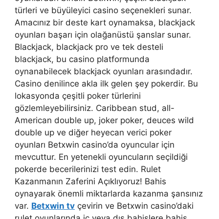
türleri ve büyüleyici casino seçenekleri sunar.
Amacınız bir deste kart oynamaksa, blackjack
oyunları başarı için olağanüstü şanslar sunar.
Blackjack, blackjack pro ve tek desteli
blackjack, bu casino platformunda
oynanabilecek blackjack oyunları arasındadır.
Casino denilince akla ilk gelen şey pokerdir. Bu
lokasyonda çeşitli poker türlerini
gözlemleyebilirsiniz. Caribbean stud, all-
American double up, joker poker, deuces wild
double up ve diğer heyecan verici poker
oyunları Betxwin casino’da oyuncular için
mevcuttur. En yetenekli oyuncuların seçildiği
pokerde becerilerinizi test edin. Rulet
Kazanmanın Zaferini Açıklıyoruz! Bahis
oynayarak önemli miktarlarda kazanma şansınız
var.
Betxwin tv
çevirin ve Betxwin casino’daki
rulet oyunlarında iç veya dış bahislere bahis