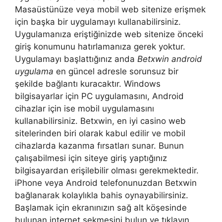
Masaüstünüze veya mobil web sitenize erişmek
için başka bir uygulamayı kullanabilirsiniz.
Uygulamanıza eriştiğinizde web sitenize önceki
giriş konumunu hatırlamanıza gerek yoktur.
Uygulamayı başlattığınız anda
Betxwin android
uygulama
en güncel adresle sorunsuz bir
şekilde bağlantı kuracaktır. Windows
bilgisayarlar için PC uygulamasını, Android
cihazlar için ise mobil uygulamasını
kullanabilirsiniz. Betxwin, en iyi casino web
sitelerinden biri olarak kabul edilir ve mobil
cihazlarda kazanma fırsatları sunar. Bunun
çalışabilmesi için siteye giriş yaptığınız
bilgisayardan erişilebilir olması gerekmektedir.
iPhone veya Android telefonunuzdan Betxwin
bağlanarak kolaylıkla bahis oynayabilirsiniz.
Başlamak için ekranınızın sağ alt köşesinde
bulunan internet sekmesini bulun ve tıklayın.