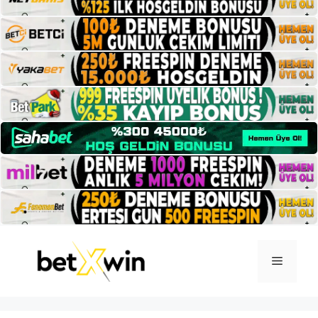
İçeriğe
atla
Menü