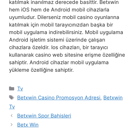
katılmak inanılmaz derecede basittir. Betxwin
hem iOS hem de Android mobil cihazlarla
uyumludur. Dilerseniz mobil casino oyunlarına
katılmak için mobil tarayıcınızdan başka bir
mobil uygulama indirebilirsiniz. Mobil uygulama
Android işletim sistemi üzerinde çalışan
cihazlara özeldir. Ios cihazları, bir tarayıcı
kullanarak casino web sitesine erişme özelliğine
sahiptir. Android cihazlar mobil uygulama
yükleme özelliğine sahiptir.
Kategoriler
Tv
Etiketler
Betxwin Casino Promosyon Adresi
,
Betxwin
Tv
Betxwin Spor Bahisleri
Betx Win