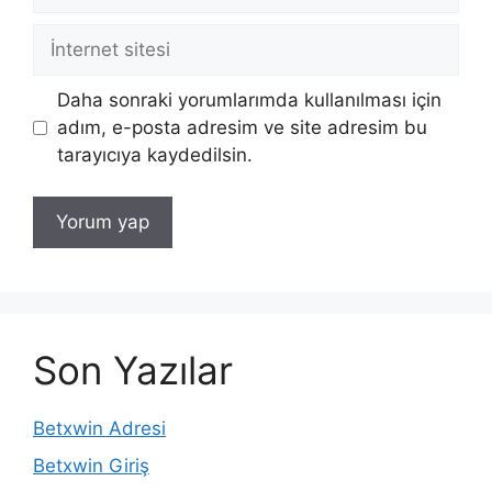
posta
İnternet
sitesi
Daha sonraki yorumlarımda kullanılması için
adım, e-posta adresim ve site adresim bu
tarayıcıya kaydedilsin.
Son Yazılar
Betxwin Adresi
Betxwin Giriş