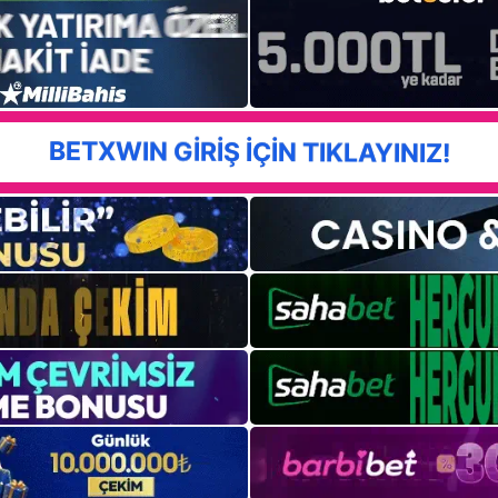
BETXWIN GİRİŞ İÇİN TIKLAYINIZ!